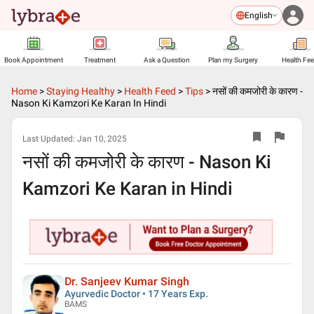
English
Book Appointment
Treatment
Ask a Question
Plan my Surgery
Health Fe
Home
>
Staying Healthy
>
Health Feed
>
Tips
>
नसों की कमजोरी के कारण -
Nason Ki Kamzori Ke Karan In Hindi
Last Updated:
Jan 10, 2025
नसों की कमजोरी के कारण - Nason Ki
Kamzori Ke Karan in Hindi
Dr. Sanjeev Kumar Singh
Ayurvedic Doctor • 17 Years Exp.
BAMS