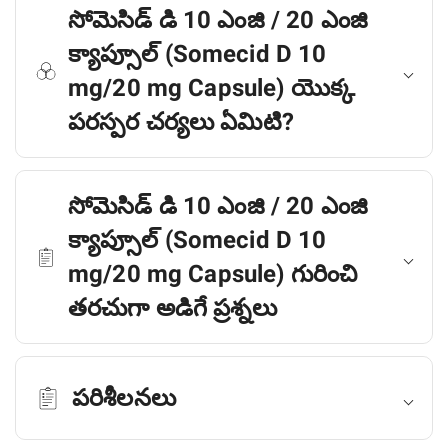
సోమెసిడ్ డి 10 ఎంజి / 20 ఎంజి
క్యాప్సూల్ (Somecid D 10
mg/20 mg Capsule) యొక్క
పరస్పర చర్యలు ఏమిటి?
సోమెసిడ్ డి 10 ఎంజి / 20 ఎంజి
క్యాప్సూల్ (Somecid D 10
mg/20 mg Capsule) గురించి
తరచుగా అడిగే ప్రశ్నలు
పరిశీలనలు