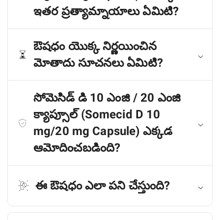
ఇతర ప్రత్యామ్నాయాలు ఏమిటి?
ఔషధం యొక్క నిర్ణయించిన
మోతాదు సూచనలు ఏమిటి?
సోమెసిడ్ డి 10 ఎంజి / 20 ఎంజి
క్యాప్సూల్ (Somecid D 10
mg/20 mg Capsule) ఎక్కడ
ఆమోదించబడింది?
ఈ ఔషధం ఎలా పని చేస్తుంది?