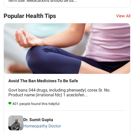
term use. Medications should be us...
Popular Health Tips
View All
Avoid The Ban Medicines To Be Safe
Govt bans 344 drugs, including phensedyl, corex Sr. No.
Product name (irrational fdc) 1 aceclofen...
401 people found this helpful
Dr. Sumit Gupta
Homeopathy Doctor