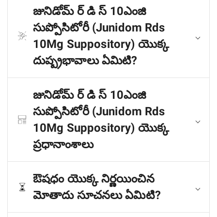
జునిడోమ్ ర్ డి స్ 10ఎంజి
సుప్పోసిటోరీ (Junidom Rds
10Mg Suppository) యొక్క
దుష్ప్రభావాలు ఏమిటి?
జునిడోమ్ ర్ డి స్ 10ఎంజి
సుప్పోసిటోరీ (Junidom Rds
10Mg Suppository) యొక్క
ప్రధానాంశాలు
ఔషధం యొక్క నిర్ణయించిన
మోతాదు సూచనలు ఏమిటి?