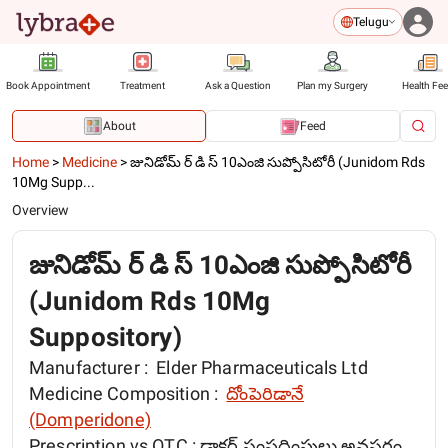
Telugu
Book Appointment
Treatment
Ask a Question
Plan my Surgery
Health Fe
About
Feed
Home
>
Medicine
>
జునిడోమ్ ర్ డి స్ 10ఎంజి సుప్పోసిటోరీ (Junidom Rds
10Mg Supp...
Overview
జునిడోమ్ ర్ డి స్ 10ఎంజి సుప్పోసిటోరీ
(Junidom Rds 10Mg
Suppository)
Manufacturer :
Elder Pharmaceuticals Ltd
Medicine Composition :
దోంపెరిడానే
(Domperidone)
Prescription vs OTC :
డాక్టర్ సంప్రదింపులు అవసరం