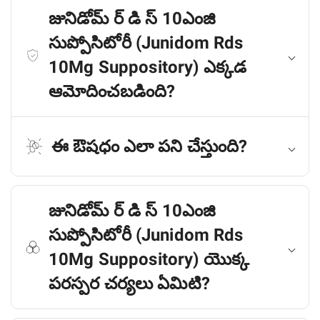
జునిడోమ్ ర్ డి స్ 10ఎంజి
సుప్పోసిటోరీ (Junidom Rds
10Mg Suppository) ఎక్కడ
ఆమోదించబడింది?
ఈ ఔషధం ఎలా పని చేస్తుంది?
జునిడోమ్ ర్ డి స్ 10ఎంజి
సుప్పోసిటోరీ (Junidom Rds
10Mg Suppository) యొక్క
పరస్పర చర్యలు ఏమిటి?