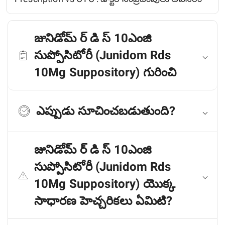
జునిడోమ్ ర్ డి స్ 10ఎంజి
సుప్పోసిటోరీ (Junidom Rds
10Mg Suppository) గురించి
ఎప్పుడు సూచించబడుతుంది?
జునిడోమ్ ర్ డి స్ 10ఎంజి
సుప్పోసిటోరీ (Junidom Rds
10Mg Suppository) యొక్క
సాధారణ హెచ్చరికలు ఏమిటి?