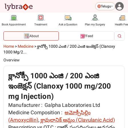
Telugu
Book Appointment
Treatment
Ask a Question
Plan my Surgery
Health Fe
About
Feed
Home
>
Medicine
>
క్లానోక్సీ 1000 ఎంజి / 200 ఎంజి ఇంజెక్షన్ (Clanoxy
1000 Mg/2...
Overview
క్లానోక్సీ 1000 ఎంజి / 200 ఎంజి
ఇంజెక్షన్ (Clanoxy 1000 mg/200
mg Injection)
Manufacturer :
Galpha Laboratories Ltd
Medicine Composition :
అమోక్సీసిల్లిం
(Amoxycillin)
,
క్లావులానిక్ ఆమ్లం (Clavulanic Acid)
Prescription vs OTC :
డాక్టర్ సంప్రదింపులు అవసరం