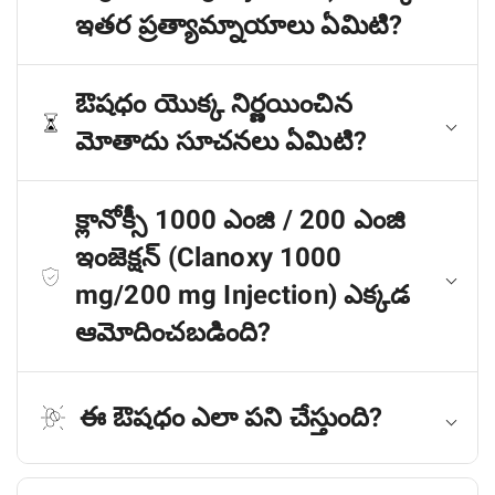
ఇతర ప్రత్యామ్నాయాలు ఏమిటి?
ఔషధం యొక్క నిర్ణయించిన
మోతాదు సూచనలు ఏమిటి?
క్లానోక్సీ 1000 ఎంజి / 200 ఎంజి
ఇంజెక్షన్ (Clanoxy 1000
mg/200 mg Injection) ఎక్కడ
ఆమోదించబడింది?
ఈ ఔషధం ఎలా పని చేస్తుంది?